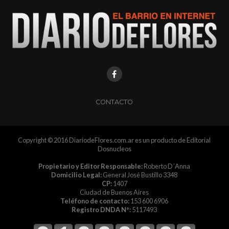
CONTACTO
Copyright © 2016 DiariodeFlores.com.ar es un producto de Editorial
Dosnucleos
Propietario y Editor Responsable:
Roberto D´Anna
Domicilio Legal:
General José Bustillo 3348
CP:
1407
Ciudad de Buenos Aires
Teléfono de contacto:
153 600 6906
Registro DNDA Nº:
5117493