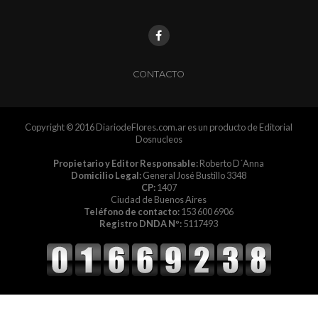
CONTACTO
Copyright © 2016 DiariodeFlores.com.ar es un producto de Editorial
Dosnucleos
Propietario y Editor Responsable:
Roberto D´Anna
Domicilio Legal:
General José Bustillo 3348
CP:
1407
Ciudad de Buenos Aires
Teléfono de contacto:
153 600 6906
Registro DNDA Nº:
5117493