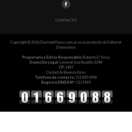
CONTACTO
Copyright © 2016 DiariodeFlores.com.ar es un producto de Editorial
Dosnucleos
Propietario y Editor Responsable:
Roberto D´Anna
Domicilio Legal:
General José Bustillo 3348
CP:
1407
Ciudad de Buenos Aires
Teléfono de contacto:
153 600 6906
Registro DNDA Nº:
5117493