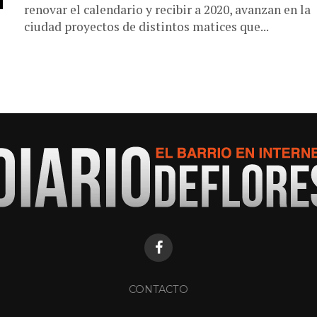
renovar el calendario y recibir a 2020, avanzan en la
ciudad proyectos de distintos matices que...
CONTACTO