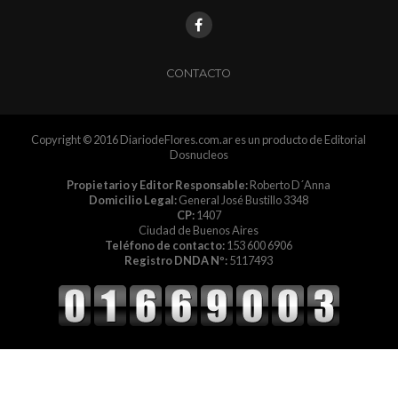
CONTACTO
Copyright © 2016 DiariodeFlores.com.ar es un producto de Editorial
Dosnucleos
Propietario y Editor Responsable:
Roberto D´Anna
Domicilio Legal:
General José Bustillo 3348
CP:
1407
Ciudad de Buenos Aires
Teléfono de contacto:
153 600 6906
Registro DNDA Nº:
5117493