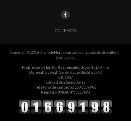
CONTACTO
Copyright © 2016 DiariodeFlores.com.ar es un producto de Editorial
Dosnucleos
Propietario y Editor Responsable:
Roberto D´Anna
Domicilio Legal:
General José Bustillo 3348
CP:
1407
Ciudad de Buenos Aires
Teléfono de contacto:
153 600 6906
Registro DNDA Nº:
5117493