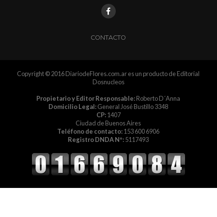
CONTACTO
Copyright © 2016 DiariodeFlores.com.ar es un producto de Editorial
Dosnucleos
Propietario y Editor Responsable:
Roberto D´Anna
Domicilio Legal:
General José Bustillo 3348
CP:
1407
Ciudad de Buenos Aires
Teléfono de contacto:
153 600 6906
Registro DNDA Nº:
5117493