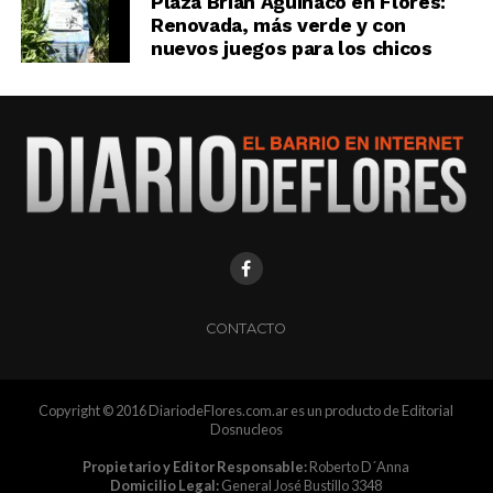
Plaza Brian Aguinaco en Flores:
Renovada, más verde y con
nuevos juegos para los chicos
CONTACTO
Copyright © 2016 DiariodeFlores.com.ar es un producto de Editorial
Dosnucleos
Propietario y Editor Responsable:
Roberto D´Anna
Domicilio Legal:
General José Bustillo 3348