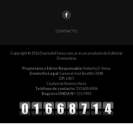
CONTACTO
Copyright © 2016 DiariodeFlores.com.ar es un producto de Editorial
Dosnucleos
Propietario y Editor Responsable:
Roberto D´Anna
Domicilio Legal:
General José Bustillo 3348
CP:
1407
Ciudad de Buenos Aires
Teléfono de contacto:
153 600 6906
Registro DNDA Nº:
5117493