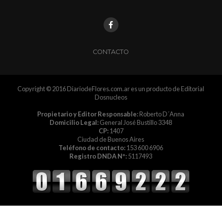
CONTACTO
Copyright © 2016 DiariodeFlores.com.ar es un producto de Editorial
Dosnucleos
Propietario y Editor Responsable:
Roberto D´Anna
Domicilio Legal:
General José Bustillo 3348
CP:
1407
Ciudad de Buenos Aires
Teléfono de contacto:
153 600 6906
Registro DNDA Nº:
5117493