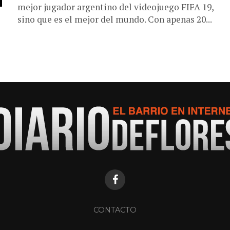
mejor jugador argentino del videojuego FIFA 19,
sino que es el mejor del mundo. Con apenas 20...
CONTACTO