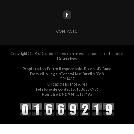
CONTACTO
Copyright © 2016 DiariodeFlores.com.ar es un producto de Editorial
Dosnucleos
Propietario y Editor Responsable:
Roberto D´Anna
Domicilio Legal:
General José Bustillo 3348
CP:
1407
Ciudad de Buenos Aires
Teléfono de contacto:
153 600 6906
Registro DNDA Nº:
5117493