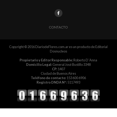
CONTACTO
Copyright © 2016 DiariodeFlores.com.ar es un producto de Editorial
Dosnucleos
Propietario y Editor Responsable:
Roberto D´Anna
Domicilio Legal:
General José Bustillo 3348
CP:
1407
Ciudad de Buenos Aires
Teléfono de contacto:
153 600 6906
Registro DNDA Nº:
5117493