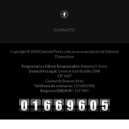
CONTACTO
Copyright © 2016 DiariodeFlores.com.ar es un producto de Editorial
Dosnucleos
Propietario y Editor Responsable:
Roberto D´Anna
Domicilio Legal:
General José Bustillo 3348
CP:
1407
Ciudad de Buenos Aires
Teléfono de contacto:
153 600 6906
Registro DNDA Nº:
5117493