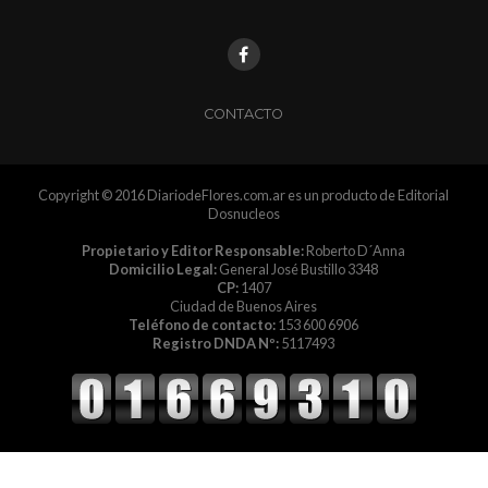
CONTACTO
Copyright © 2016 DiariodeFlores.com.ar es un producto de Editorial
Dosnucleos
Propietario y Editor Responsable:
Roberto D´Anna
Domicilio Legal:
General José Bustillo 3348
CP:
1407
Ciudad de Buenos Aires
Teléfono de contacto:
153 600 6906
Registro DNDA Nº:
5117493