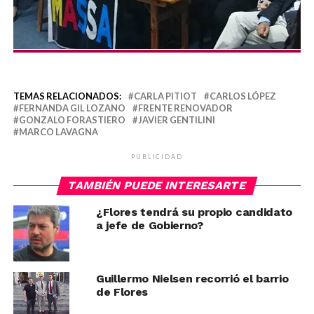
TEMAS RELACIONADOS:
CARLA PITIOT
CARLOS LÓPEZ
FERNANDA GIL LOZANO
FRENTE RENOVADOR
GONZALO FORASTIERO
JAVIER GENTILINI
MARCO LAVAGNA
PUBLICIDAD
TAMBIÉN PUEDE INTERESARTE
¿Flores tendrá su propio candidato
a jefe de Gobierno?
Guillermo Nielsen recorrió el barrio
de Flores