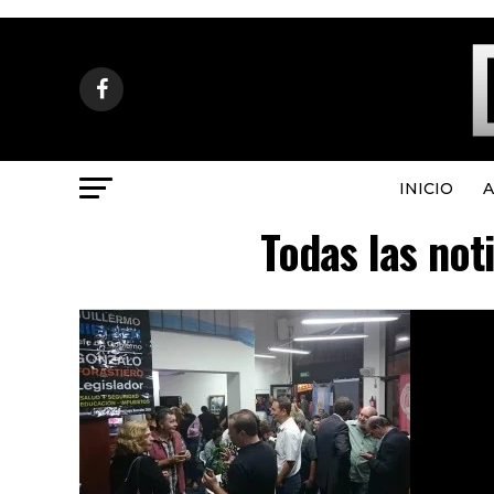
INICIO
A
Todas las not