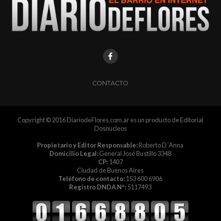
CONTACTO
Copyright © 2016 DiariodeFlores.com.ar es un producto de Editorial
Dosnucleos
Propietario y Editor Responsable:
Roberto D´Anna
Domicilio Legal:
General José Bustillo 3348
CP:
1407
Ciudad de Buenos Aires
Teléfono de contacto:
153 600 6906
Registro DNDA Nº:
5117493