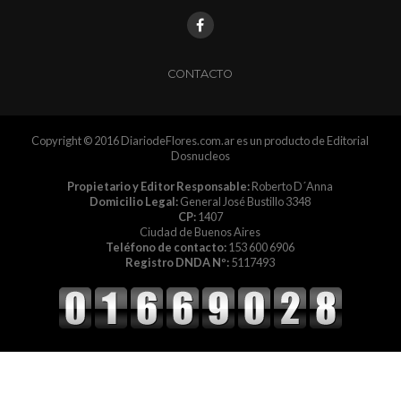
CONTACTO
Copyright © 2016 DiariodeFlores.com.ar es un producto de Editorial
Dosnucleos
Propietario y Editor Responsable:
Roberto D´Anna
Domicilio Legal:
General José Bustillo 3348
CP:
1407
Ciudad de Buenos Aires
Teléfono de contacto:
153 600 6906
Registro DNDA Nº:
5117493