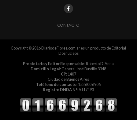
CONTACTO
Copyright © 2016 DiariodeFlores.com.ar es un producto de Editorial
Dosnucleos
Propietario y Editor Responsable:
Roberto D´Anna
Domicilio Legal:
General José Bustillo 3348
CP:
1407
Ciudad de Buenos Aires
Teléfono de contacto:
153 600 6906
Registro DNDA Nº:
5117493