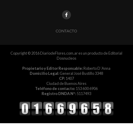
CONTACTO
Copyright © 2016 DiariodeFlores.com.ar es un producto de Editorial
Dosnucleos
Propietario y Editor Responsable:
Roberto D´Anna
Domicilio Legal:
General José Bustillo 3348
CP:
1407
Ciudad de Buenos Aires
Teléfono de contacto:
153 600 6906
Registro DNDA Nº:
5117493