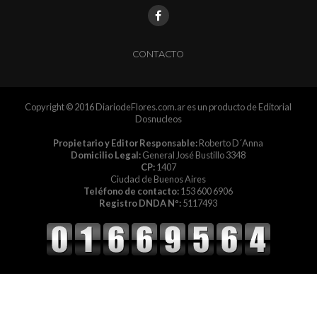
CONTACTO
Copyright © 2016 DiariodeFlores.com.ar es un producto de Editorial
Dosnucleos
Propietario y Editor Responsable:
Roberto D´Anna
Domicilio Legal:
General José Bustillo 3348
CP:
1407
Ciudad de Buenos Aires
Teléfono de contacto:
153 600 6906
Registro DNDA Nº:
5117493