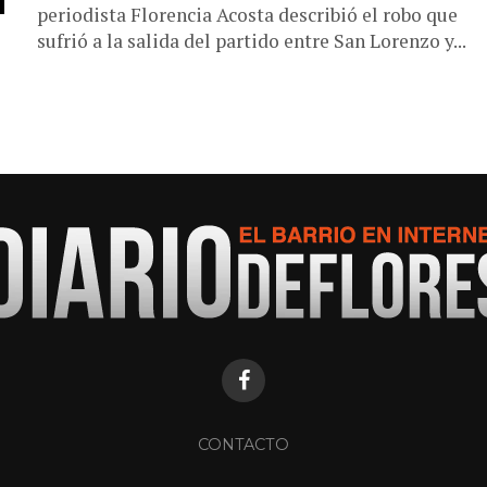
periodista Florencia Acosta describió el robo que
sufrió a la salida del partido entre San Lorenzo y...
CONTACTO