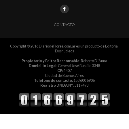
CONTACTO
Copyright © 2016 DiariodeFlores.com.ar es un producto de Editorial
Dosnucleos
Propietario y Editor Responsable:
Roberto D´Anna
Domicilio Legal:
General José Bustillo 3348
CP:
1407
Ciudad de Buenos Aires
Teléfono de contacto:
153 600 6906
Registro DNDA Nº:
5117493