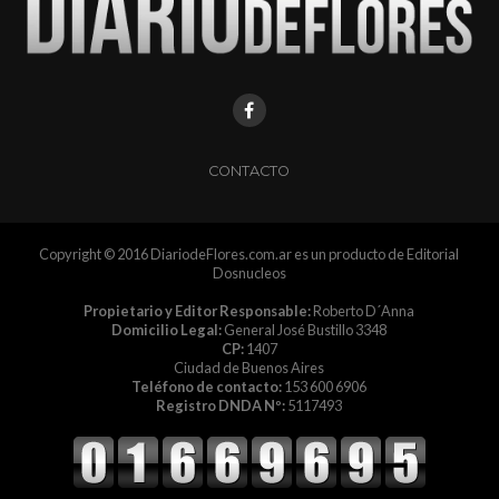
CONTACTO
Copyright © 2016 DiariodeFlores.com.ar es un producto de Editorial
Dosnucleos
Propietario y Editor Responsable:
Roberto D´Anna
Domicilio Legal:
General José Bustillo 3348
CP:
1407
Ciudad de Buenos Aires
Teléfono de contacto:
153 600 6906
Registro DNDA Nº:
5117493