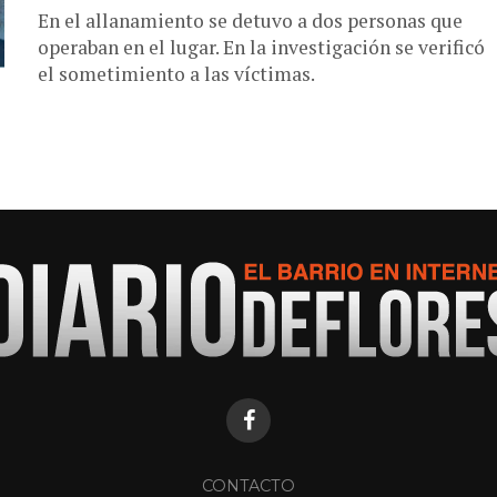
En el allanamiento se detuvo a dos personas que
operaban en el lugar. En la investigación se verificó
el sometimiento a las víctimas.
CONTACTO