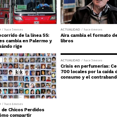
D
hace 5 meses
ACTUALIDAD
hace 6 meses
corrido de la línea 55:
Aira cambia el formato d
es cambia en Palermo y
libros
uándo rige
ACTUALIDAD
hace 5 meses
Crisis en perfumerías: C
700 locales por la caída 
consumo y el contraband
D
hace 6 meses
 de Chicos Perdidos
ómo compartir