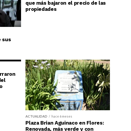
que más bajaron el precio de las
propiedades
e sus
erraron
del
o
ACTUALIDAD
hace 6 meses
Plaza Brian Aguinaco en Flores:
Renovada, más verde y con