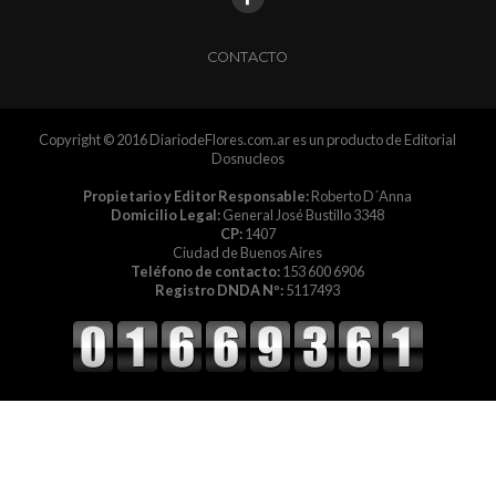
CONTACTO
Copyright © 2016 DiariodeFlores.com.ar es un producto de Editorial
Dosnucleos
Propietario y Editor Responsable:
Roberto D´Anna
Domicilio Legal:
General José Bustillo 3348
CP:
1407
Ciudad de Buenos Aires
Teléfono de contacto:
153 600 6906
Registro DNDA Nº:
5117493