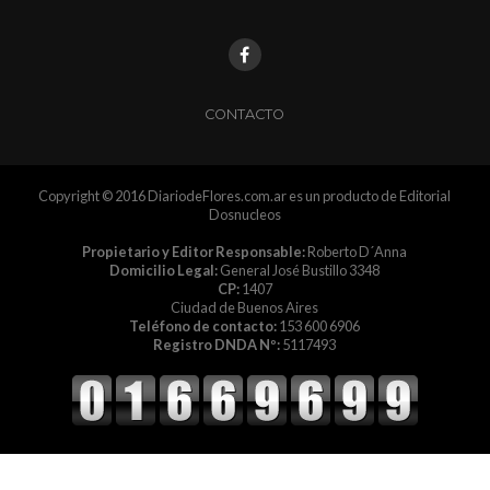
CONTACTO
Copyright © 2016 DiariodeFlores.com.ar es un producto de Editorial
Dosnucleos
Propietario y Editor Responsable:
Roberto D´Anna
Domicilio Legal:
General José Bustillo 3348
CP:
1407
Ciudad de Buenos Aires
Teléfono de contacto:
153 600 6906
Registro DNDA Nº:
5117493