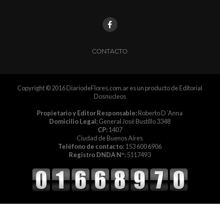
CONTACTO
Copyright © 2016 DiariodeFlores.com.ar es un producto de Editorial
Dosnucleos
Propietario y Editor Responsable:
Roberto D´Anna
Domicilio Legal:
General José Bustillo 3348
CP:
1407
Ciudad de Buenos Aires
Teléfono de contacto:
153 600 6906
Registro DNDA Nº:
5117493