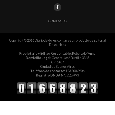
CONTACTO
Copyright © 2016 DiariodeFlores.com.ar es un producto de Editorial
Dosnucleos
Propietario y Editor Responsable:
Roberto D´Anna
Domicilio Legal:
General José Bustillo 3348
CP:
1407
Ciudad de Buenos Aires
Teléfono de contacto:
153 600 6906
Registro DNDA Nº:
5117493