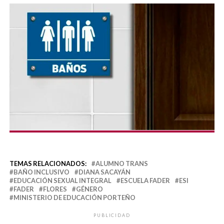
TEMAS RELACIONADOS:
ALUMNO TRANS
BAÑO INCLUSIVO
DIANA SACAYÁN
EDUCACIÓN SEXUAL INTEGRAL
ESCUELA FADER
ESI
FADER
FLORES
GÉNERO
MINISTERIO DE EDUCACIÓN PORTEÑO
PUBLICIDAD