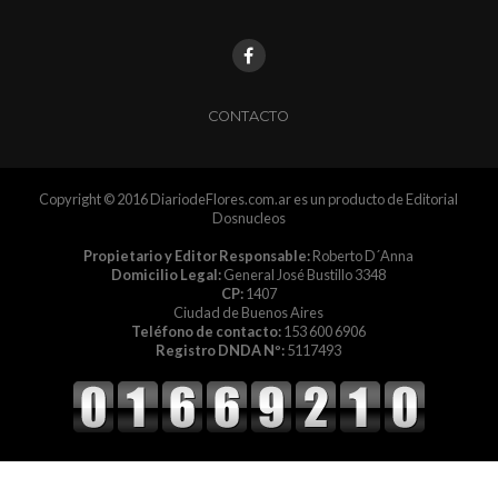
CONTACTO
Copyright © 2016 DiariodeFlores.com.ar es un producto de Editorial
Dosnucleos
Propietario y Editor Responsable:
Roberto D´Anna
Domicilio Legal:
General José Bustillo 3348
CP:
1407
Ciudad de Buenos Aires
Teléfono de contacto:
153 600 6906
Registro DNDA Nº:
5117493