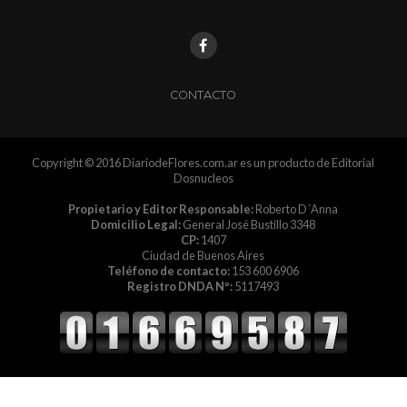
CONTACTO
Copyright © 2016 DiariodeFlores.com.ar es un producto de Editorial
Dosnucleos
Propietario y Editor Responsable:
Roberto D´Anna
Domicilio Legal:
General José Bustillo 3348
CP:
1407
Ciudad de Buenos Aires
Teléfono de contacto:
153 600 6906
Registro DNDA Nº:
5117493