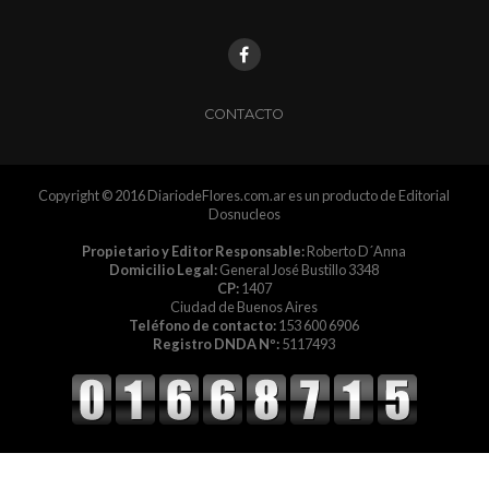
CONTACTO
Copyright © 2016 DiariodeFlores.com.ar es un producto de Editorial
Dosnucleos
Propietario y Editor Responsable:
Roberto D´Anna
Domicilio Legal:
General José Bustillo 3348
CP:
1407
Ciudad de Buenos Aires
Teléfono de contacto:
153 600 6906
Registro DNDA Nº:
5117493