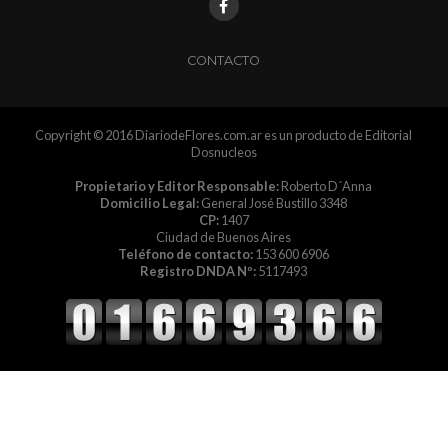
CONTACTO
Copyright © 2016 DiariodeFlores.com.ar es un producto de Editorial
Dosnucleos
Propietario y Editor Responsable:
Roberto D´Anna
Domicilio Legal:
General José Bustillo 3348
CP:
1407
Ciudad de Buenos Aires
Teléfono de contacto:
153 600 6906
Registro DNDA Nº:
5117493