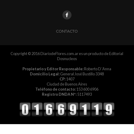
CONTACTO
Copyright © 2016 DiariodeFlores.com.ar es un producto de Editorial
Dosnucleos
Propietario y Editor Responsable:
Roberto D´Anna
Domicilio Legal:
General José Bustillo 3348
CP:
1407
Ciudad de Buenos Aires
Teléfono de contacto:
153 600 6906
Registro DNDA Nº:
5117493