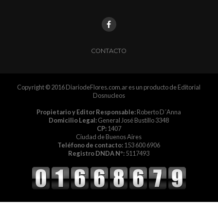
CONTACTO
Copyright © 2016 DiariodeFlores.com.ar es un producto de Editorial
Dosnucleos
Propietario y Editor Responsable:
Roberto D´Anna
Domicilio Legal:
General José Bustillo 3348
CP:
1407
Ciudad de Buenos Aires
Teléfono de contacto:
153 600 6906
Registro DNDA Nº:
5117493