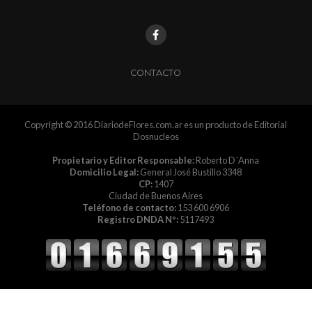
CONTACTO
Copyright © 2016 DiariodeFlores.com.ar es un producto de Editorial
Dosnucleos
Propietario y Editor Responsable:
Roberto D´Anna
Domicilio Legal:
General José Bustillo 3348
CP:
1407
Ciudad de Buenos Aires
Teléfono de contacto:
153 600 6906
Registro DNDA Nº:
5117493