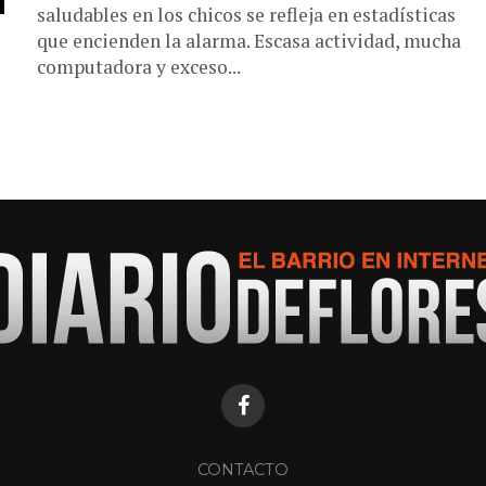
saludables en los chicos se refleja en estadísticas
que encienden la alarma. Escasa actividad, mucha
computadora y exceso...
CONTACTO