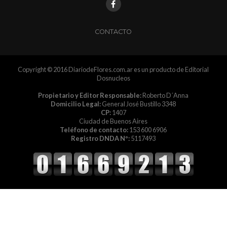
CONTACTO
Copyright © 2016 DiariodeFlores.com.ar es un producto de Editorial
Dosnucleos
Propietario y Editor Responsable:
Roberto D´Anna
Domicilio Legal:
General José Bustillo 3348
CP:
1407
Ciudad de Buenos Aires
Teléfono de contacto:
153 600 6906
Registro DNDA Nº:
5117493