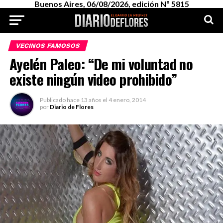
Buenos Aires, 06/08/2026, edición Nº 5815
VECINOS FAMOSOS
Ayelén Paleo: “De mi voluntad no
existe ningún video prohibido”
Publicado
hace 13 años
el
4 enero, 2014
por
Diario de Flores