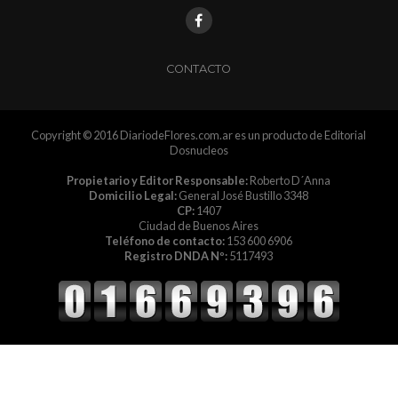
CONTACTO
Copyright © 2016 DiariodeFlores.com.ar es un producto de Editorial
Dosnucleos
Propietario y Editor Responsable:
Roberto D´Anna
Domicilio Legal:
General José Bustillo 3348
CP:
1407
Ciudad de Buenos Aires
Teléfono de contacto:
153 600 6906
Registro DNDA Nº:
5117493