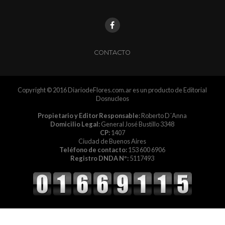
CONTACTO
Copyright © 2016 DiariodeFlores.com.ar es un producto de Editorial
Dosnucleos
Propietario y Editor Responsable:
Roberto D´Anna
Domicilio Legal:
General José Bustillo 3348
CP:
1407
Ciudad de Buenos Aires
Teléfono de contacto:
153 600 6906
Registro DNDA Nº:
5117493