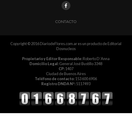
CONTACTO
Copyright © 2016 DiariodeFlores.com.ar es un producto de Editorial
Dosnucleos
Propietario y Editor Responsable:
Roberto D´Anna
Domicilio Legal:
General José Bustillo 3348
CP:
1407
Ciudad de Buenos Aires
Teléfono de contacto:
153 600 6906
Registro DNDA Nº:
5117493