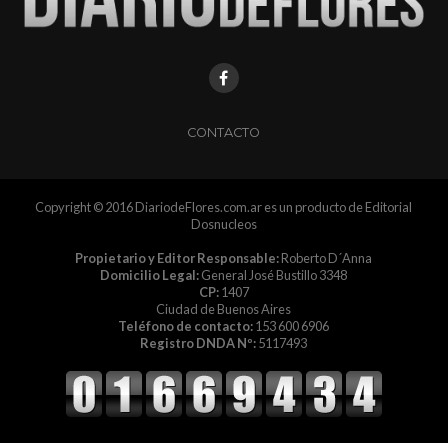
CONTACTO
Copyright © 2016 DiariodeFlores.com.ar es un producto de Editorial
Dosnucleos
Propietario y Editor Responsable:
Roberto D´Anna
Domicilio Legal:
General José Bustillo 3348
CP:
1407
Ciudad de Buenos Aires
Teléfono de contacto:
153 600 6906
Registro DNDA Nº:
5117493