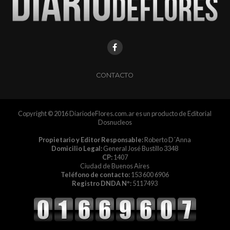
CONTACTO
Copyright © 2016 DiariodeFlores.com.ar es un producto de Editorial
Dosnucleos
Propietario y Editor Responsable:
Roberto D´Anna
Domicilio Legal:
General José Bustillo 3348
CP:
1407
Ciudad de Buenos Aires
Teléfono de contacto:
153 600 6906
Registro DNDA Nº:
5117493