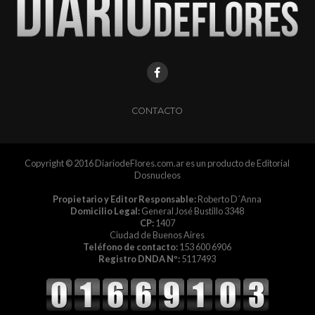
CONTACTO
Copyright © 2016 DiariodeFlores.com.ar es un producto de Editorial
Dosnucleos
Propietario y Editor Responsable:
Roberto D´Anna
Domicilio Legal:
General José Bustillo 3348
CP:
1407
Ciudad de Buenos Aires
Teléfono de contacto:
153 600 6906
Registro DNDA Nº:
5117493