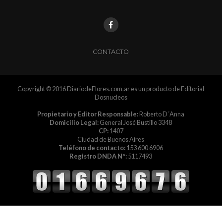
CONTACTO
Copyright © 2016 DiariodeFlores.com.ar es un producto de Editorial
Dosnucleos
Propietario y Editor Responsable:
Roberto D´Anna
Domicilio Legal:
General José Bustillo 3348
CP:
1407
Ciudad de Buenos Aires
Teléfono de contacto:
153 600 6906
Registro DNDA Nº:
5117493