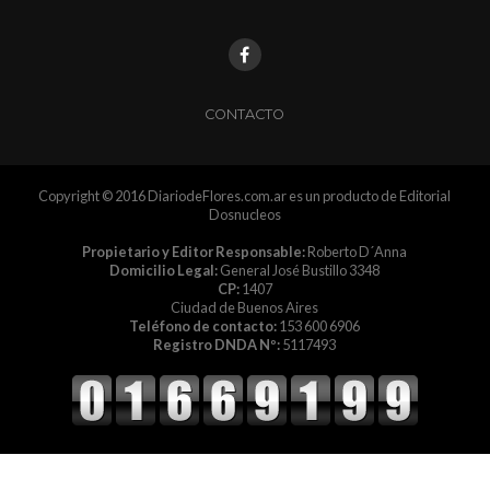
CONTACTO
Copyright © 2016 DiariodeFlores.com.ar es un producto de Editorial
Dosnucleos
Propietario y Editor Responsable:
Roberto D´Anna
Domicilio Legal:
General José Bustillo 3348
CP:
1407
Ciudad de Buenos Aires
Teléfono de contacto:
153 600 6906
Registro DNDA Nº:
5117493